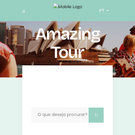
Escolha
um
idioma
Amazing
Tour
Search
for: